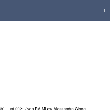
Zum
Inhalt
Men
springen
Scha
30. Juni 2021 / von RA MLaw Alessandro Glogg